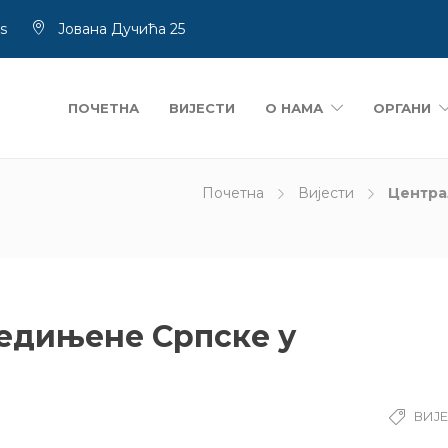
rs
Јована Дучића 25
ПОЧЕТНА
ВИЈЕСТИ
О НАМА
ОРГАНИ
Почетна
Вијести
Центра
едињене Српске у
ВИЈ