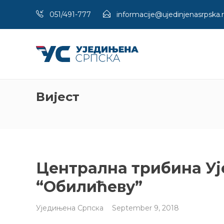
051/491-777
informacije@ujedinjenasrpska.
Вијест
Централна трибина Уј
“Обилићеву”
Уједињена Српска
September 9, 2018