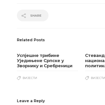
SHARE
Related Posts
Успјешне трибине
Стеванд
Уједињене Српске у
национа
Зворнику и Сребреници
политик
ВИЈЕСТИ
ВИЈЕСТ
Leave a Reply