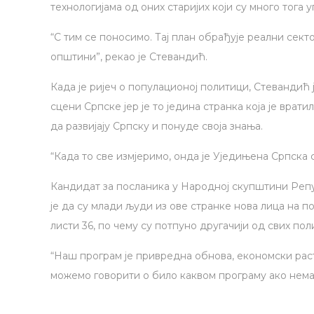
технологијама од оних старијих који су много тога 
“С тим се поносимо. Тај план обрађује реални сект
општини”, рекао је Стевандић.
Када је ријеч о популационој политици, Стевандић 
сцени Српске јер је то једина странка која је вра
да развијају Српску и понуде своја знања.
“Када то све измјеримо, онда је Уједињена Српска 
Кандидат за посланика у Народној скупштини Реп
је да су млади људи из ове странке нова лица на по
листи 36, по чему су потпуно другачији од свих пол
“Наш програм је привредна обнова, економски раст
можемо говорити о било каквом програму ако немам