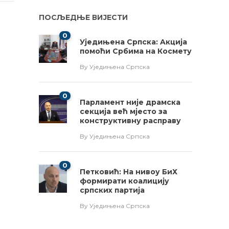
ПОСЉЕДЊЕ ВИЈЕСТИ
0
Уједињена Српска: Aкција
помоћи Србима на Космету
By
Уједињена Српска
0
Парламент није драмска
секција већ мјесто за
конструктивну расправу
By
Уједињена Српска
0
Петковић: На нивоу БиХ
формирати коалицију
српских партија
By
Уједињена Српска