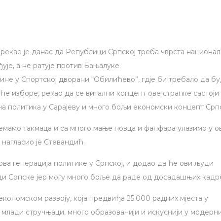
екао је данас да Републици Српској треба чврста национал
ђује, а не ратује против Бањалуке.
ине у Спортској дворани “Обилићево”, гдје би требало да б
е изборе, рекао да се витални концепт ове странке састоји
на политика у Сарајеву и много бољи економски концепт Срп
немамо такмаца и са много мање новца и фанфара улазимо у о
 нагласио је Стевандић.
ова генерација политике у Српској, и додао да ће ови људи
ди Српске јер могу много боље да раде од досадашњих кадр
економском развоју, која предвиђа 25.000 радних мјеста у
и млади стручњаци, много образованији и искуснији у модерн