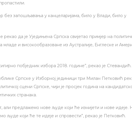
упропастили.
ор без запошљавања у канцеларијама, било у Влади, било у
је рекао да је Уједињена Српска свијетао примјер на политич
тила младе и високообразоване из Аустралије, Енглеске и Амер
сигирно побједник избора 2018. године”, рекао је Стевандић.
ублике Српске у Изборној јединици три Милан Петковић рек
литичкој сцени Српске, чији је просјек година на кандидатско
итичких странака.
, али предлажемо нове људе који ће изнијети и нове идеје. 
о људе који ће те идеје и спровести”, рекао је Петковић.