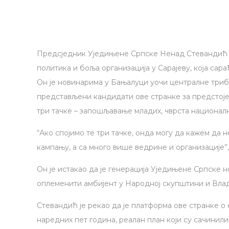
Предсједник Уједињене Српске Ненад Стевандић р
политика и боља организација у Сарајеву, која сара
Он је новинарима у Бањалуци уочи централне триб
представљени кандидати ове странке за предстојећ
три тачке – запошљавање младих, чврста национал
“Ако спојимо те три тачке, онда могу да кажем да 
кампању, а са много више ведрине и организације”,
Он је истакао да је генерација Уједињене Српске н
оплеменити амбијент у Народној скупштини и Вла
Стевандић је рекао да је платформа ове странке о 
наредних пет година, реалан план који су сачинил