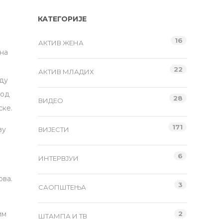
КАТЕГОРИЈЕ
16
АКТИВ ЖЕНА
на
22
АКТИВ МЛАДИХ
уду
 од
28
ВИДЕО
ске.
171
ву
ВИЈЕСТИ
6
ИНТЕРВЈУИ
ова.
3
САОПШТЕЊА
им
2
ШТАМПА И ТВ