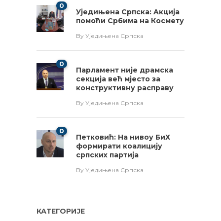
0
Уједињена Српска: Aкција
помоћи Србима на Космету
By
Уједињена Српска
0
Парламент није драмска
секција већ мјесто за
конструктивну расправу
By
Уједињена Српска
0
Петковић: На нивоу БиХ
формирати коалицију
српских партија
By
Уједињена Српска
КАТЕГОРИЈЕ