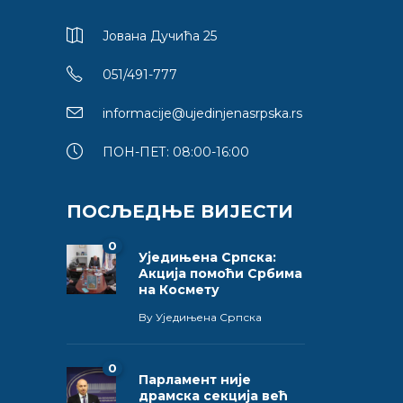
Јована Дучића 25
051/491-777
informacije@ujedinjenasrpska.rs
ПОН-ПЕТ: 08:00-16:00
ПОСЉЕДЊЕ ВИЈЕСТИ
0
Уједињена Српска:
Aкција помоћи Србима
на Космету
By
Уједињена Српска
0
Парламент није
драмска секција већ