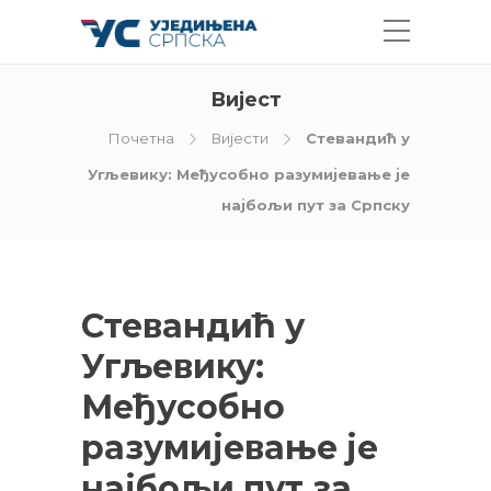
Вијест
Почетна
Вијести
Стевандић у
Угљевику: Међусобно разумијевање је
најбољи пут за Српску
Стевандић у
Угљевику:
Међусобно
разумијевање је
најбољи пут за