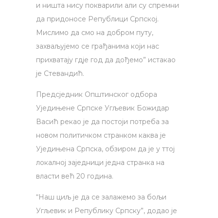
и ништа нису покварили али су спремни
да придоносе Републици Српској.
Мислимо да смо на добром путу,
захваљујемо се грађанима који нас
прихватају гдје год да дођемо” истакао
је Стевандић.
Предсједник Општинског одбора
Уједињене Српске Угљевик Божидар
Васић рекао је да постоји потреба за
новом политичком странком каква је
Уједињена Српска, обзиром да је у ттој
локалној заједници једна странка на
власти већ 20 година.
“Наш циљ је да се залажемо за бољи
Угљевик и Републику Српску”, додао је