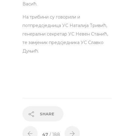
Васић.
На трибини су говорили и
потпредсједница УС Наталија Тривић,
генерални секретар УС Невен Станић,
те замјеник предсједника УС Славко
Дуњић.
SHARE
47
/ 188