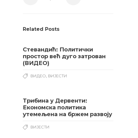
Related Posts
Стевандић: Политички
простор већ дуго затрован
(ВИДЕО)
,
ВИДЕО
ВИЈЕСТИ
Трибина у Дервенти:
Економска политика
утемељена на бржем развоју
ВИЈЕСТИ