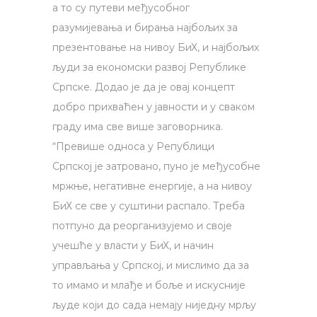
а то су путеви међусобног
разумијевања и бирања најбољих за
презентовање на нивоу БиХ, и најбољих
људи за економски развој Републике
Српске. Додао је да је овај концепт
добро прихваћен у јавности и у сваком
граду има све више заговорника.
“Превише односа у Републици
Српској је затровано, пуно је међусобне
мржње, негативне енергије, а на нивоу
БиХ се све у суштини распало. Треба
потпуно да реорганизујемо и своје
учешће у власти у БиХ, и начин
управљања у Српској, и мислимо да за
то имамо и млађе и боље и искусније
људе који до сада немају ниједну мрљу