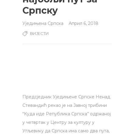
Српску
Уједињена Српска
Април 6, 2018
ВИЈЕСТИ
Предсједник Уједињене Српске Ненад
Стевандић рекао је на Јавној трибини
“Куда иде Република Српска” одржаној
у четвртак у Центру за културу у
Угљевику да Српска има само два пута,