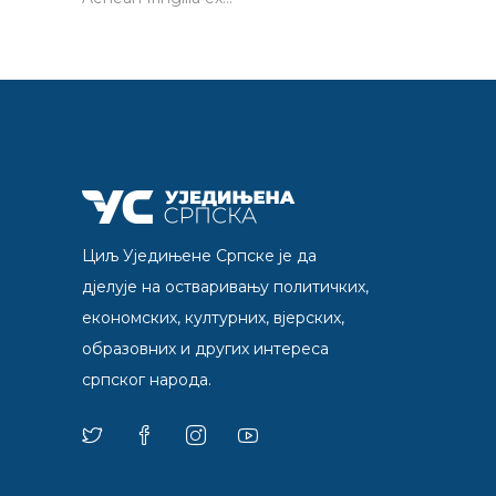
Циљ Уједињене Српске је да
дјелује на остваривању политичких,
економских, културних, вјерских,
образовних и других интереса
српског народа.