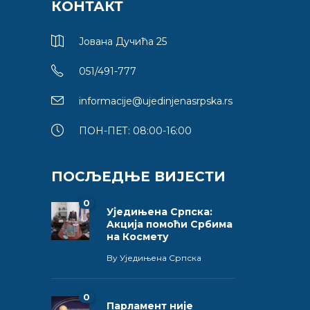
КОНТАКТ
Јована Дучића 25
051/491-777
informacije@ujedinjenasrpska.rs
ПОН-ПЕТ: 08:00-16:00
ПОСЉЕДЊЕ ВИЈЕСТИ
0
Уједињена Српска:
Aкција помоћи Србима
на Космету
By
Уједињена Српска
0
Парламент није